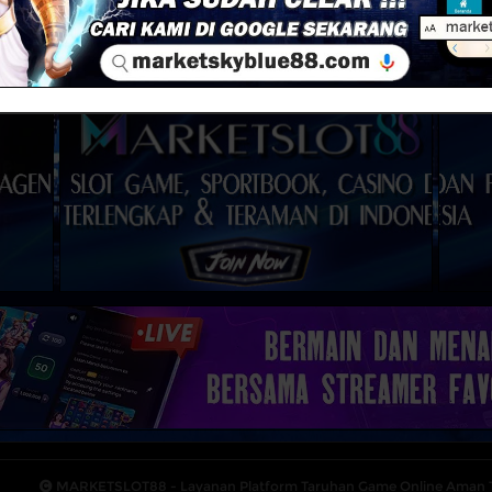
MAINKAN
DAFTAR
MARKETSLOT88 - Layanan Platform Taruhan Game Online Aman Terp