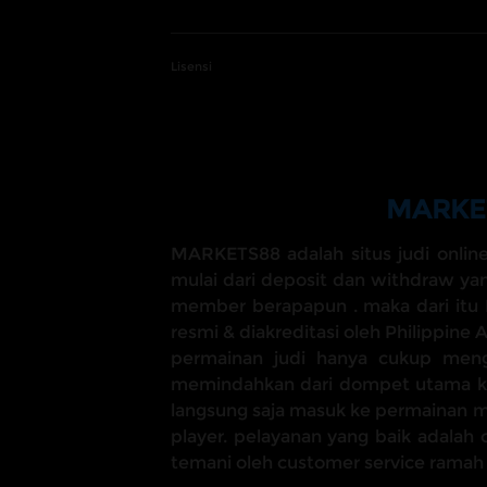
Lisensi
MARKET
MARKETS88 adalah situs judi online 
mulai dari deposit dan withdraw y
member berapapun . maka dari itu M
resmi & diakreditasi oleh Philippi
permainan judi hanya cukup mengg
memindahkan dari dompet utama 
langsung saja masuk ke permainan ma
player. pelayanan yang baik adalah 
temani oleh customer service rama