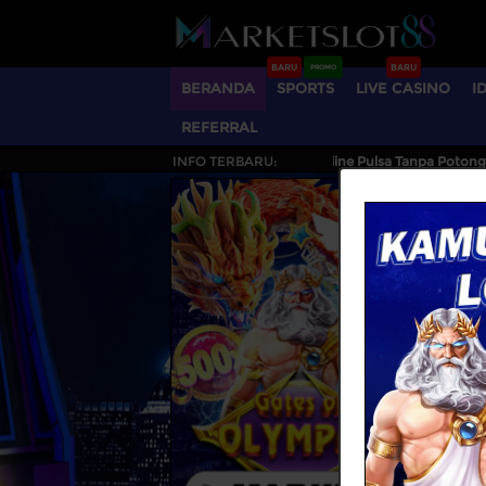
BARU
BARU
PROMO
BERANDA
SPORTS
LIVE CASINO
I
REFERRAL
lsa Tanpa Potongan Terpercaya, Agen Online Pulsa Tanpa Potongan, Bandar
INFO TERBARU: