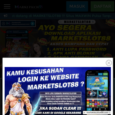
Beranda
MASUK
DAFTAR
elamat datang di MARKETSLOT88 !!! Situs MAXWIN Pulsa Tanpa Poto
Sports
BARU
PROMO
MARKETSLOT88 - Layan
Live Casino
BARU
IDNPoker
BARU
Slots
PROMO
IDNLIVE
BARU
Stream N Spin
MAINKAN
DAFTAR
Arcade
PROMO
Table Games
Lottery
BARU
PROMO
IDNRaffle
Sports
IDNLIVE