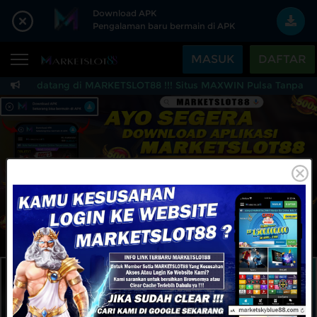
Beranda
Download APK
Pengalaman baru bermain di APK
Sports
BARU
PROMO
MASUK
DAFTAR
Live Casino
BARU
lamat datang di MARKETSLOT88 !!! Situs MAXWIN Pulsa Tanpa Potong
MARKETSLOT88 - Layan
IDNPoker
BARU
Slots
PROMO
IDNLIVE
BARU
Stream N Spin
Arcade
PROMO
MAINKAN
DAFTAR
Table Games
Lottery
BARU
PROMO
IDNRaffle