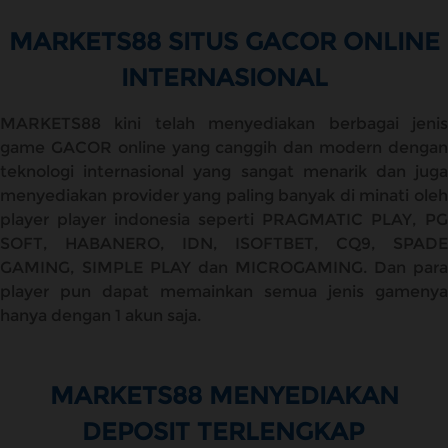
MARKETS88 SITUS GACOR ONLINE
INTERNASIONAL
MARKETS88 kini telah menyediakan berbagai jenis
game GACOR online yang canggih dan modern dengan
teknologi internasional yang sangat menarik dan juga
menyediakan provider yang paling banyak di minati oleh
player player indonesia seperti PRAGMATIC PLAY, PG
SOFT, HABANERO, IDN, ISOFTBET, CQ9, SPADE
GAMING, SIMPLE PLAY dan MICROGAMING. Dan para
player pun dapat memainkan semua jenis gamenya
hanya dengan 1 akun saja.
MARKETS88 MENYEDIAKAN
DEPOSIT TERLENGKAP