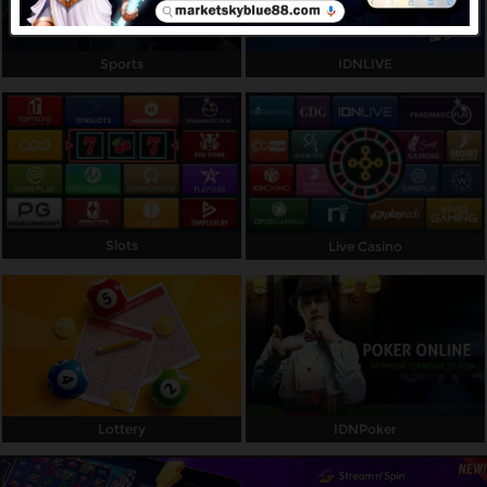
Referral
Sports
IDNLIVE
Promosi
Hubungi Kami
Live Chat
Pengaduan Customer
Slots
Live Casino
Pilih Bahasa:
MASUK
DAFTAR
&copy; MARKETSLOT88 - Layanan Platform
Lottery
IDNPoker
Taruhan Game Online Aman Terpercaya
Berlisensi Resmi. Hak Cipta Dilindungi.