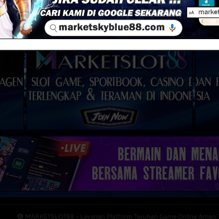
MAINKAN
DAFTAR
MARKETSLOT88 - Layanan Platform Taruhan Game Online Aman Terp