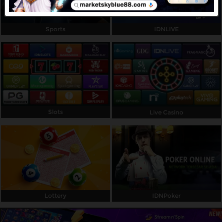
Referral
Sports
IDNLIVE
Promosi
Hubungi Kami
Live Chat
Pengaduan Customer
Slots
Live Casino
Pilih Bahasa:
MASUK
DAFTAR
&copy; MARKETSLOT88 - Layanan Platform
Lottery
IDNPoker
Taruhan Game Online Aman Terpercaya
Berlisensi Resmi. Hak Cipta Dilindungi.