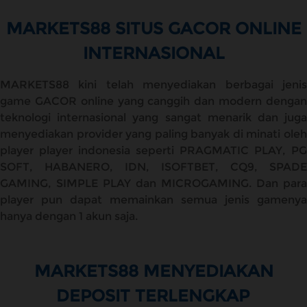
MARKETS88 SITUS GACOR ONLINE
INTERNASIONAL
MARKETS88 kini telah menyediakan berbagai jenis
game GACOR online yang canggih dan modern dengan
teknologi internasional yang sangat menarik dan juga
menyediakan provider yang paling banyak di minati oleh
player player indonesia seperti PRAGMATIC PLAY, PG
SOFT, HABANERO, IDN, ISOFTBET, CQ9, SPADE
GAMING, SIMPLE PLAY dan MICROGAMING. Dan para
player pun dapat memainkan semua jenis gamenya
hanya dengan 1 akun saja.
MARKETS88 MENYEDIAKAN
DEPOSIT TERLENGKAP