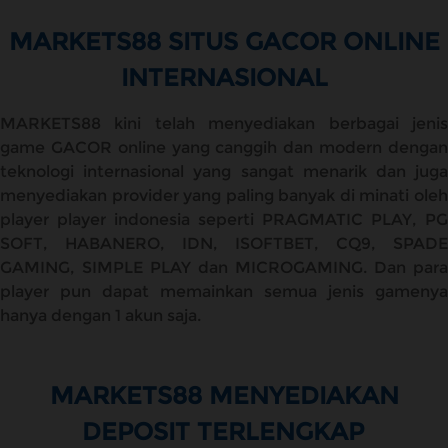
MARKETS88 SITUS GACOR ONLINE
INTERNASIONAL
MARKETS88 kini telah menyediakan berbagai jenis
game GACOR online yang canggih dan modern dengan
teknologi internasional yang sangat menarik dan juga
menyediakan provider yang paling banyak di minati oleh
player player indonesia seperti PRAGMATIC PLAY, PG
SOFT, HABANERO, IDN, ISOFTBET, CQ9, SPADE
GAMING, SIMPLE PLAY dan MICROGAMING. Dan para
player pun dapat memainkan semua jenis gamenya
hanya dengan 1 akun saja.
MARKETS88 MENYEDIAKAN
DEPOSIT TERLENGKAP